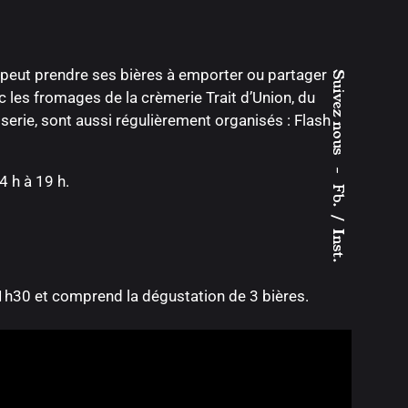
n peut prendre ses bières à emporter ou partager
Suivez nous –
 les fromages de la crèmerie Trait d’Union, du
serie, sont aussi régulièrement organisés : Flash
 h à 19 h.
Fb.
/
Inst.
n 1h30 et comprend la dégustation de 3 bières.