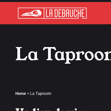
La Tapro
Home
>
La Taproom