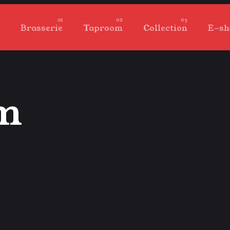
Brasserie
Taproom
Collection
E-sh
om